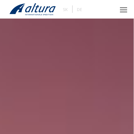
|
SK
DE